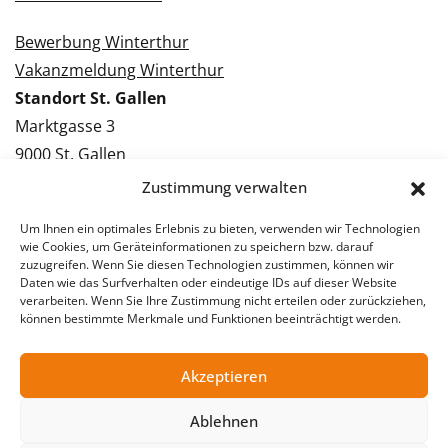
Bewerbung Winterthur
Vakanzmeldung Winterthur
Standort St. Gallen
Marktgasse 3
9000 St. Gallen
Tel.: 071 228 09 09
Zustimmung verwalten
Kontakt St. Gallen
Um Ihnen ein optimales Erlebnis zu bieten, verwenden wir Technologien
wie Cookies, um Geräteinformationen zu speichern bzw. darauf
Bewerbung St. Gallen
zuzugreifen. Wenn Sie diesen Technologien zustimmen, können wir
Daten wie das Surfverhalten oder eindeutige IDs auf dieser Website
Vakanzmeldung St. Gallen
verarbeiten. Wenn Sie Ihre Zustimmung nicht erteilen oder zurückziehen,
können bestimmte Merkmale und Funktionen beeinträchtigt werden.
Akzeptieren
© 2026 Stellentreff AG
Impressum
Datenschutzerklärung
Ablehnen