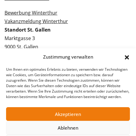
Bewerbung Winterthur
Vakanzmeldung Winterthur
Standort St. Gallen
Marktgasse 3
9000 St. Gallen
Tel.: 071 228 09 09
Zustimmung verwalten
Kontakt St. Gallen
Um Ihnen ein optimales Erlebnis zu bieten, verwenden wir Technologien
wie Cookies, um Geräteinformationen zu speichern bzw. darauf
Bewerbung St. Gallen
zuzugreifen. Wenn Sie diesen Technologien zustimmen, können wir
Daten wie das Surfverhalten oder eindeutige IDs auf dieser Website
Vakanzmeldung St. Gallen
verarbeiten. Wenn Sie Ihre Zustimmung nicht erteilen oder zurückziehen,
können bestimmte Merkmale und Funktionen beeinträchtigt werden.
Akzeptieren
© 2026 Stellentreff AG
Impressum
Datenschutzerklärung
Ablehnen