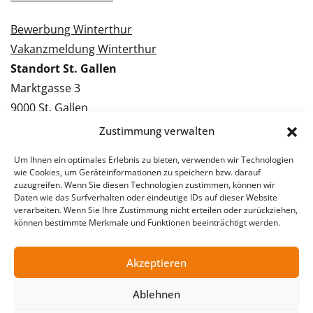
Bewerbung Winterthur
Vakanzmeldung Winterthur
Standort St. Gallen
Marktgasse 3
9000 St. Gallen
Tel.: 071 228 09 09
Zustimmung verwalten
Kontakt St. Gallen
Um Ihnen ein optimales Erlebnis zu bieten, verwenden wir Technologien
wie Cookies, um Geräteinformationen zu speichern bzw. darauf
Bewerbung St. Gallen
zuzugreifen. Wenn Sie diesen Technologien zustimmen, können wir
Daten wie das Surfverhalten oder eindeutige IDs auf dieser Website
Vakanzmeldung St. Gallen
verarbeiten. Wenn Sie Ihre Zustimmung nicht erteilen oder zurückziehen,
können bestimmte Merkmale und Funktionen beeinträchtigt werden.
Akzeptieren
© 2026 Stellentreff AG
Impressum
Datenschutzerklärung
Ablehnen