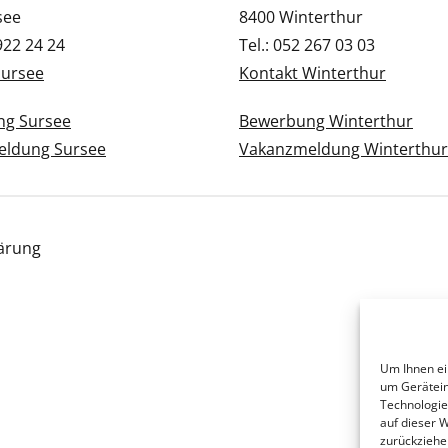
see
8400 Winterthur
 922 24 24
Tel.: 052 267 03 03
Sursee
Kontakt Winterthur
g Sursee
Bewerbung Winterthur
ldung Sursee
Vakanzmeldung Winterthur
ärung
Um Ihnen ei
um Gerätein
Technologie
auf dieser 
zurückziehe