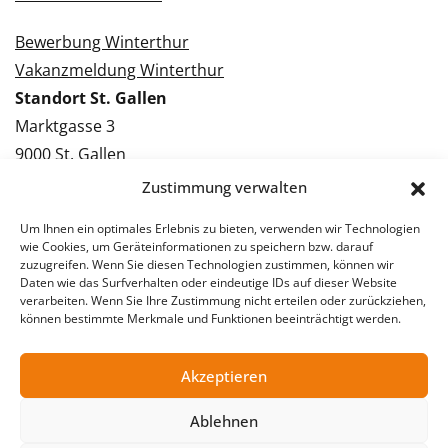
Bewerbung Winterthur
Vakanzmeldung Winterthur
Standort St. Gallen
Marktgasse 3
9000 St. Gallen
Tel.: 071 228 09 09
Zustimmung verwalten
Kontakt St. Gallen
Um Ihnen ein optimales Erlebnis zu bieten, verwenden wir Technologien
wie Cookies, um Geräteinformationen zu speichern bzw. darauf
Bewerbung St. Gallen
zuzugreifen. Wenn Sie diesen Technologien zustimmen, können wir
Daten wie das Surfverhalten oder eindeutige IDs auf dieser Website
Vakanzmeldung St. Gallen
verarbeiten. Wenn Sie Ihre Zustimmung nicht erteilen oder zurückziehen,
können bestimmte Merkmale und Funktionen beeinträchtigt werden.
Akzeptieren
© 2026 Stellentreff AG
Impressum
Datenschutzerklärung
Ablehnen