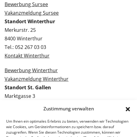
Bewerbung Sursee
Vakanzmeldung Sursee
Standort Winterthur
Merkurstr. 25
8400 Winterthur
Tel.: 052 267 03 03
Kontakt Winterthur
Bewerbung Winterthur
Vakanzmeldung Winterthur
Standort St. Gallen
Marktgasse 3
9000 St. Gallen
Zustimmung verwalten
Tel.: 071 228 09 09
Kontakt St. Gallen
Um Ihnen ein optimales Erlebnis zu bieten, verwenden wir Technologien
wie Cookies, um Geräteinformationen zu speichern bzw. darauf
zuzugreifen. Wenn Sie diesen Technologien zustimmen, können wir
Bewerbung St. Gallen