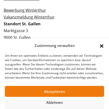
Bewerbung Winterthur
Vakanzmeldung Winterthur
Standort St. Gallen
Marktgasse 3
9000 St. Gallen
Tel.: 071 228 09 09
Zustimmung verwalten
Kontakt St. Gallen
Um Ihnen ein optimales Erlebnis zu bieten, verwenden wir Technologien
wie Cookies, um Geräteinformationen zu speichern bzw. darauf
Bewerbung St. Gallen
zuzugreifen. Wenn Sie diesen Technologien zustimmen, können wir
Daten wie das Surfverhalten oder eindeutige IDs auf dieser Website
Vakanzmeldung St. Gallen
verarbeiten. Wenn Sie Ihre Zustimmung nicht erteilen oder zurückziehen,
können bestimmte Merkmale und Funktionen beeinträchtigt werden.
Akzeptieren
© 2026 Stellentreff AG
Impressum
Datenschutzerklärung
Ablehnen