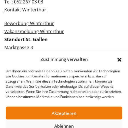
Tel.: 052 267 03 03
Kontakt Winterthur
Bewerbung Winterthur
Vakanzmeldung Winterthur
Standort St. Gallen
Marktgasse 3
9000 St. Gallen
Zustimmung verwalten
Tel.: 071 228 09 09
Kontakt St. Gallen
Um Ihnen ein optimales Erlebnis zu bieten, verwenden wir Technologien
wie Cookies, um Geräteinformationen zu speichern bzw. darauf
zuzugreifen. Wenn Sie diesen Technologien zustimmen, können wir
Bewerbung St. Gallen
Daten wie das Surfverhalten oder eindeutige IDs auf dieser Website
verarbeiten. Wenn Sie Ihre Zustimmung nicht erteilen oder zurückziehen,
Vakanzmeldung St. Gallen
können bestimmte Merkmale und Funktionen beeinträchtigt werden.
Akzeptieren
© 2026 Stellentreff AG
Ablehnen