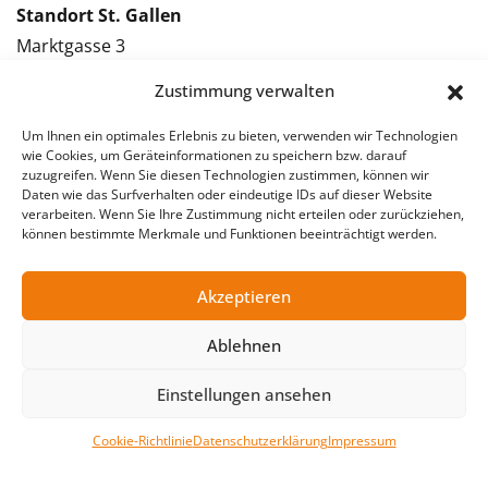
Standort St. Gallen
Marktgasse 3
9000 St. Gallen
Zustimmung verwalten
Tel.: 071 228 09 09
Kontakt St. Gallen
Um Ihnen ein optimales Erlebnis zu bieten, verwenden wir Technologien
wie Cookies, um Geräteinformationen zu speichern bzw. darauf
zuzugreifen. Wenn Sie diesen Technologien zustimmen, können wir
Bewerbung St. Gallen
Daten wie das Surfverhalten oder eindeutige IDs auf dieser Website
verarbeiten. Wenn Sie Ihre Zustimmung nicht erteilen oder zurückziehen,
Vakanzmeldung St. Gallen
können bestimmte Merkmale und Funktionen beeinträchtigt werden.
Akzeptieren
© 2026 Stellentreff AG
Ablehnen
Impressum
Datenschutzerklärung
Einstellungen ansehen
Cookie-Richtlinie
Datenschutzerklärung
Impressum