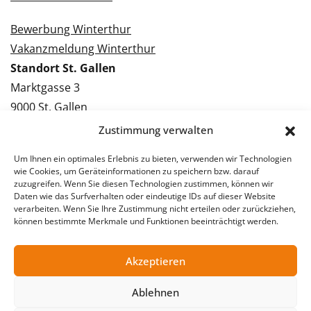
Bewerbung Winterthur
Vakanzmeldung Winterthur
Standort St. Gallen
Marktgasse 3
9000 St. Gallen
Tel.: 071 228 09 09
Zustimmung verwalten
Kontakt St. Gallen
Um Ihnen ein optimales Erlebnis zu bieten, verwenden wir Technologien
wie Cookies, um Geräteinformationen zu speichern bzw. darauf
Bewerbung St. Gallen
zuzugreifen. Wenn Sie diesen Technologien zustimmen, können wir
Daten wie das Surfverhalten oder eindeutige IDs auf dieser Website
Vakanzmeldung St. Gallen
verarbeiten. Wenn Sie Ihre Zustimmung nicht erteilen oder zurückziehen,
können bestimmte Merkmale und Funktionen beeinträchtigt werden.
Akzeptieren
© 2026 Stellentreff AG
Impressum
Datenschutzerklärung
Ablehnen