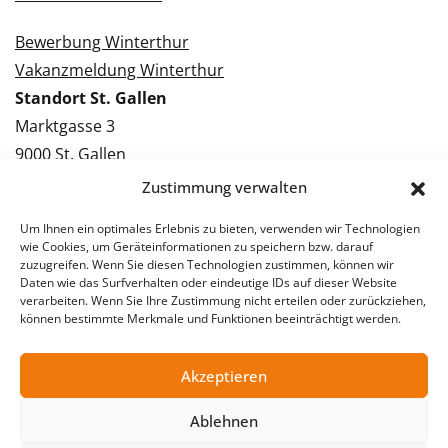
Bewerbung Winterthur
Vakanzmeldung Winterthur
Standort St. Gallen
Marktgasse 3
9000 St. Gallen
Tel.: 071 228 09 09
Zustimmung verwalten
Kontakt St. Gallen
Um Ihnen ein optimales Erlebnis zu bieten, verwenden wir Technologien
wie Cookies, um Geräteinformationen zu speichern bzw. darauf
Bewerbung St. Gallen
zuzugreifen. Wenn Sie diesen Technologien zustimmen, können wir
Daten wie das Surfverhalten oder eindeutige IDs auf dieser Website
Vakanzmeldung St. Gallen
verarbeiten. Wenn Sie Ihre Zustimmung nicht erteilen oder zurückziehen,
können bestimmte Merkmale und Funktionen beeinträchtigt werden.
Akzeptieren
© 2026 Stellentreff AG
Impressum
Datenschutzerklärung
Ablehnen