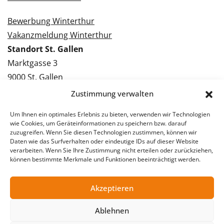
Bewerbung Winterthur
Vakanzmeldung Winterthur
Standort St. Gallen
Marktgasse 3
9000 St. Gallen
Tel.: 071 228 09 09
Zustimmung verwalten
Kontakt St. Gallen
Um Ihnen ein optimales Erlebnis zu bieten, verwenden wir Technologien
wie Cookies, um Geräteinformationen zu speichern bzw. darauf
Bewerbung St. Gallen
zuzugreifen. Wenn Sie diesen Technologien zustimmen, können wir
Daten wie das Surfverhalten oder eindeutige IDs auf dieser Website
Vakanzmeldung St. Gallen
verarbeiten. Wenn Sie Ihre Zustimmung nicht erteilen oder zurückziehen,
können bestimmte Merkmale und Funktionen beeinträchtigt werden.
Akzeptieren
© 2026 Stellentreff AG
Impressum
Datenschutzerklärung
Ablehnen