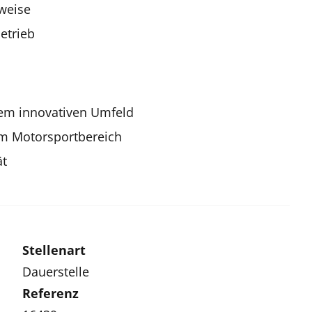
sweise
betrieb
em innovativen Umfeld
 im Motorsportbereich
ät
Stellenart
Dauerstelle
Referenz