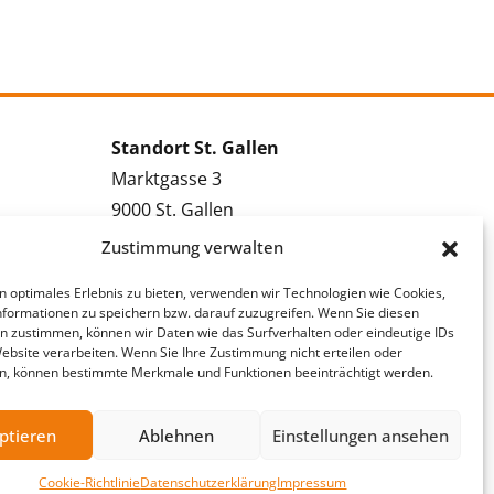
Standort St. Gallen
Marktgasse 3
9000 St. Gallen
Tel.: 071 228 09 09
Zustimmung verwalten
Kontakt St. Gallen
n optimales Erlebnis zu bieten, verwenden wir Technologien wie Cookies,
formationen zu speichern bzw. darauf zuzugreifen. Wenn Sie diesen
Bewerbung St. Gallen
n zustimmen, können wir Daten wie das Surfverhalten oder eindeutige IDs
Vakanzmeldung St. Gallen
Website verarbeiten. Wenn Sie Ihre Zustimmung nicht erteilen oder
n, können bestimmte Merkmale und Funktionen beeinträchtigt werden.
ptieren
Ablehnen
Einstellungen ansehen
Cookie-Richtlinie
Datenschutzerklärung
Impressum