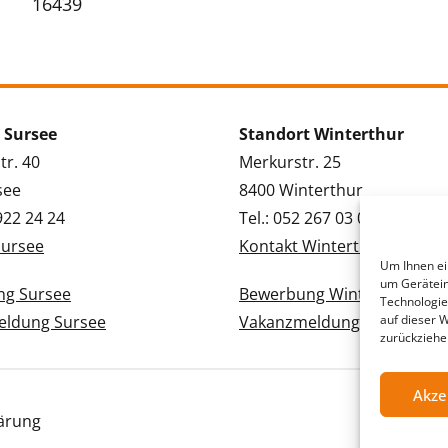
16439
 Sursee
Standort Winterthur
tr. 40
Merkurstr. 25
see
8400 Winterthur
 922 24 24
Tel.: 052 267 03 03
Sursee
Kontakt Winterthur
Um Ihnen ei
um Gerätein
g Sursee
Bewerbung Winterthur
Technologie
ldung Sursee
Vakanzmeldung Winterthur
auf dieser 
zurückziehe
Akze
ärung