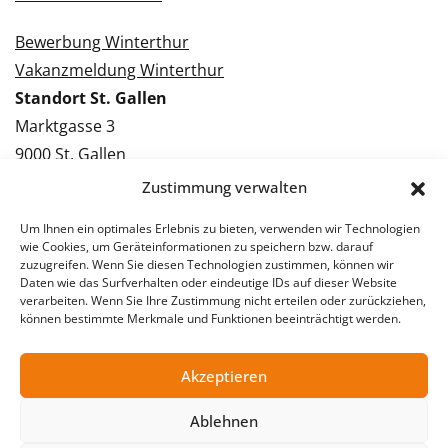
Bewerbung Winterthur
Vakanzmeldung Winterthur
Standort St. Gallen
Marktgasse 3
9000 St. Gallen
Tel.: 071 228 09 09
Zustimmung verwalten
Kontakt St. Gallen
Um Ihnen ein optimales Erlebnis zu bieten, verwenden wir Technologien
wie Cookies, um Geräteinformationen zu speichern bzw. darauf
Bewerbung St. Gallen
zuzugreifen. Wenn Sie diesen Technologien zustimmen, können wir
Daten wie das Surfverhalten oder eindeutige IDs auf dieser Website
Vakanzmeldung St. Gallen
verarbeiten. Wenn Sie Ihre Zustimmung nicht erteilen oder zurückziehen,
können bestimmte Merkmale und Funktionen beeinträchtigt werden.
Akzeptieren
© 2026 Stellentreff AG
Impressum
Datenschutzerklärung
Ablehnen