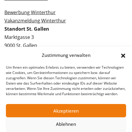
Bewerbung Winterthur
Vakanzmeldung Winterthur
Standort St. Gallen
Marktgasse 3
9000 St. Gallen
Tel.: 071 228 09 09
Zustimmung verwalten
Kontakt St. Gallen
Um Ihnen ein optimales Erlebnis zu bieten, verwenden wir Technologien
wie Cookies, um Geräteinformationen zu speichern bzw. darauf
Bewerbung St. Gallen
zuzugreifen. Wenn Sie diesen Technologien zustimmen, können wir
Daten wie das Surfverhalten oder eindeutige IDs auf dieser Website
Vakanzmeldung St. Gallen
verarbeiten. Wenn Sie Ihre Zustimmung nicht erteilen oder zurückziehen,
können bestimmte Merkmale und Funktionen beeinträchtigt werden.
Akzeptieren
© 2026 Stellentreff AG
Impressum
Datenschutzerklärung
Ablehnen