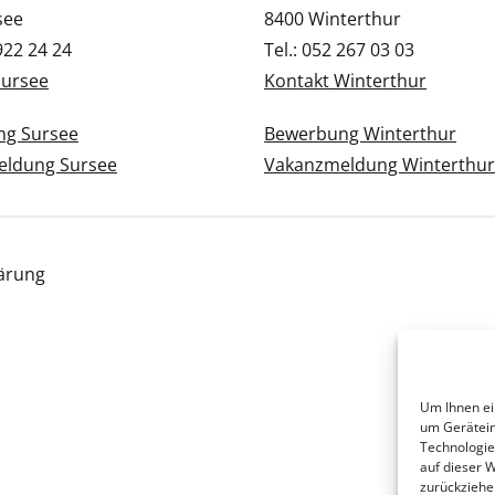
see
8400 Winterthur
 922 24 24
Tel.: 052 267 03 03
Sursee
Kontakt Winterthur
g Sursee
Bewerbung Winterthur
ldung Sursee
Vakanzmeldung Winterthur
ärung
Um Ihnen ei
um Gerätein
Technologie
auf dieser 
zurückziehe