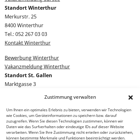
Standort Winterthur
Merkurstr. 25
8400 Winterthur
Tel.: 052 267 03 03
Kontakt Winterthur
Bewerbung Winterthur
Vakanzmeldung Winterthur
Standort St. Gallen
Marktgasse 3
9000 St. Gallen
Zustimmung verwalten
Tel.: 071 228 09 09
Kontakt St. Gallen
Um Ihnen ein optimales Erlebnis zu bieten, verwenden wir Technologien
wie Cookies, um Geräteinformationen zu speichern bzw. darauf
zuzugreifen. Wenn Sie diesen Technologien zustimmen, können wir
Bewerbung St. Gallen
Daten wie das Surfverhalten oder eindeutige IDs auf dieser Website
verarbeiten. Wenn Sie Ihre Zustimmung nicht erteilen oder zurückziehen,
Vakanzmeldung St. Gallen
können bestimmte Merkmale und Funktionen beeinträchtigt werden.