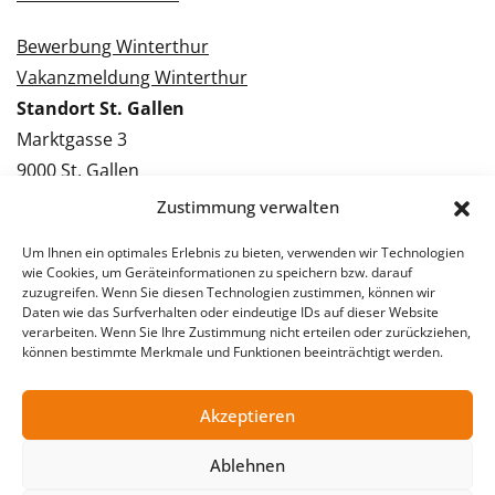
Bewerbung Winterthur
Vakanzmeldung Winterthur
Standort St. Gallen
Marktgasse 3
9000 St. Gallen
Tel.: 071 228 09 09
Zustimmung verwalten
Kontakt St. Gallen
Um Ihnen ein optimales Erlebnis zu bieten, verwenden wir Technologien
wie Cookies, um Geräteinformationen zu speichern bzw. darauf
Bewerbung St. Gallen
zuzugreifen. Wenn Sie diesen Technologien zustimmen, können wir
Daten wie das Surfverhalten oder eindeutige IDs auf dieser Website
Vakanzmeldung St. Gallen
verarbeiten. Wenn Sie Ihre Zustimmung nicht erteilen oder zurückziehen,
können bestimmte Merkmale und Funktionen beeinträchtigt werden.
Akzeptieren
© 2026 Stellentreff AG
Impressum
Datenschutzerklärung
Ablehnen