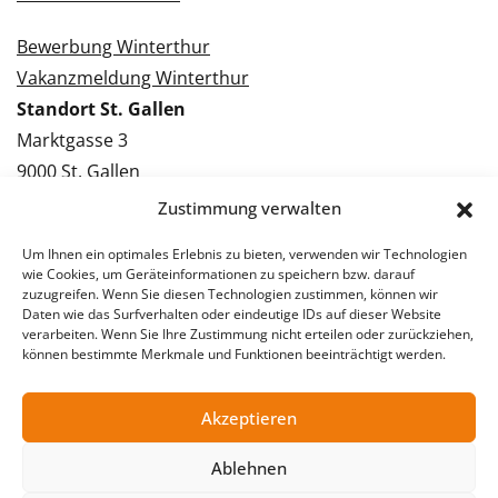
Bewerbung Winterthur
Vakanzmeldung Winterthur
Standort St. Gallen
Marktgasse 3
9000 St. Gallen
Tel.: 071 228 09 09
Zustimmung verwalten
Kontakt St. Gallen
Um Ihnen ein optimales Erlebnis zu bieten, verwenden wir Technologien
wie Cookies, um Geräteinformationen zu speichern bzw. darauf
Bewerbung St. Gallen
zuzugreifen. Wenn Sie diesen Technologien zustimmen, können wir
Daten wie das Surfverhalten oder eindeutige IDs auf dieser Website
Vakanzmeldung St. Gallen
verarbeiten. Wenn Sie Ihre Zustimmung nicht erteilen oder zurückziehen,
können bestimmte Merkmale und Funktionen beeinträchtigt werden.
Akzeptieren
© 2026 Stellentreff AG
Impressum
Datenschutzerklärung
Ablehnen