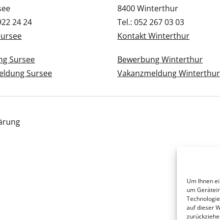
see
8400 Winterthur
 922 24 24
Tel.: 052 267 03 03
Sursee
Kontakt Winterthur
g Sursee
Bewerbung Winterthur
ldung Sursee
Vakanzmeldung Winterthur
ärung
Um Ihnen ei
um Gerätein
Technologie
auf dieser 
zurückziehe