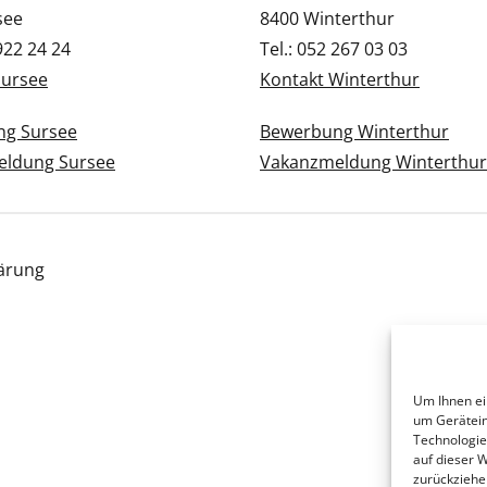
see
8400 Winterthur
 922 24 24
Tel.: 052 267 03 03
Sursee
Kontakt Winterthur
g Sursee
Bewerbung Winterthur
ldung Sursee
Vakanzmeldung Winterthur
ärung
Um Ihnen ei
um Gerätein
Technologie
auf dieser 
zurückziehe