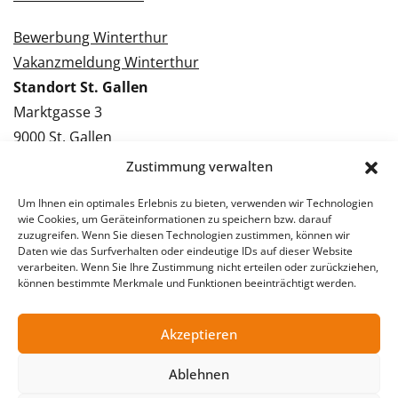
Bewerbung Winterthur
Vakanzmeldung Winterthur
Standort St. Gallen
Marktgasse 3
9000 St. Gallen
Tel.: 071 228 09 09
Zustimmung verwalten
Kontakt St. Gallen
Um Ihnen ein optimales Erlebnis zu bieten, verwenden wir Technologien
wie Cookies, um Geräteinformationen zu speichern bzw. darauf
Bewerbung St. Gallen
zuzugreifen. Wenn Sie diesen Technologien zustimmen, können wir
Daten wie das Surfverhalten oder eindeutige IDs auf dieser Website
Vakanzmeldung St. Gallen
verarbeiten. Wenn Sie Ihre Zustimmung nicht erteilen oder zurückziehen,
können bestimmte Merkmale und Funktionen beeinträchtigt werden.
Akzeptieren
© 2026 Stellentreff AG
Impressum
Datenschutzerklärung
Ablehnen