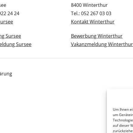
see
8400 Winterthur
 922 24 24
Tel.: 052 267 03 03
Sursee
Kontakt Winterthur
g Sursee
Bewerbung Winterthur
ldung Sursee
Vakanzmeldung Winterthur
ärung
Um Ihnen ei
um Gerätein
Technologie
auf dieser 
zurückziehe