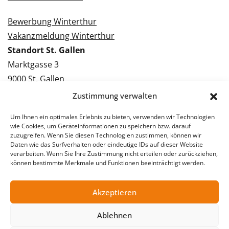
Bewerbung Winterthur
Vakanzmeldung Winterthur
Standort St. Gallen
Marktgasse 3
9000 St. Gallen
Tel.: 071 228 09 09
Zustimmung verwalten
Kontakt St. Gallen
Um Ihnen ein optimales Erlebnis zu bieten, verwenden wir Technologien
wie Cookies, um Geräteinformationen zu speichern bzw. darauf
Bewerbung St. Gallen
zuzugreifen. Wenn Sie diesen Technologien zustimmen, können wir
Daten wie das Surfverhalten oder eindeutige IDs auf dieser Website
Vakanzmeldung St. Gallen
verarbeiten. Wenn Sie Ihre Zustimmung nicht erteilen oder zurückziehen,
können bestimmte Merkmale und Funktionen beeinträchtigt werden.
Akzeptieren
© 2026 Stellentreff AG
Impressum
Datenschutzerklärung
Ablehnen