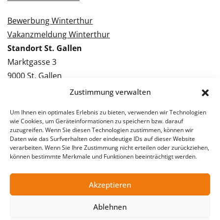
Bewerbung Winterthur
Vakanzmeldung Winterthur
Standort St. Gallen
Marktgasse 3
9000 St. Gallen
Tel.: 071 228 09 09
Zustimmung verwalten
Kontakt St. Gallen
Um Ihnen ein optimales Erlebnis zu bieten, verwenden wir Technologien
wie Cookies, um Geräteinformationen zu speichern bzw. darauf
Bewerbung St. Gallen
zuzugreifen. Wenn Sie diesen Technologien zustimmen, können wir
Daten wie das Surfverhalten oder eindeutige IDs auf dieser Website
Vakanzmeldung St. Gallen
verarbeiten. Wenn Sie Ihre Zustimmung nicht erteilen oder zurückziehen,
können bestimmte Merkmale und Funktionen beeinträchtigt werden.
Akzeptieren
© 2026 Stellentreff AG
Impressum
Datenschutzerklärung
Ablehnen