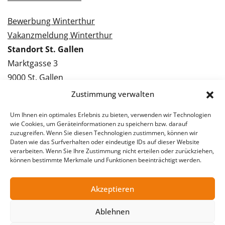
Bewerbung Winterthur
Vakanzmeldung Winterthur
Standort St. Gallen
Marktgasse 3
9000 St. Gallen
Tel.: 071 228 09 09
Zustimmung verwalten
Kontakt St. Gallen
Um Ihnen ein optimales Erlebnis zu bieten, verwenden wir Technologien
wie Cookies, um Geräteinformationen zu speichern bzw. darauf
Bewerbung St. Gallen
zuzugreifen. Wenn Sie diesen Technologien zustimmen, können wir
Daten wie das Surfverhalten oder eindeutige IDs auf dieser Website
Vakanzmeldung St. Gallen
verarbeiten. Wenn Sie Ihre Zustimmung nicht erteilen oder zurückziehen,
können bestimmte Merkmale und Funktionen beeinträchtigt werden.
Akzeptieren
© 2026 Stellentreff AG
Impressum
Datenschutzerklärung
Ablehnen