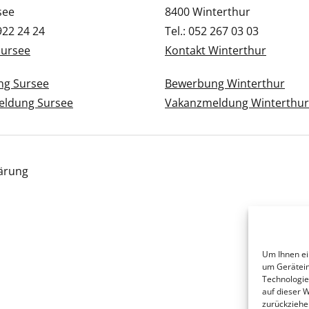
see
8400 Winterthur
 922 24 24
Tel.: 052 267 03 03
Sursee
Kontakt Winterthur
g Sursee
Bewerbung Winterthur
ldung Sursee
Vakanzmeldung Winterthur
ärung
Um Ihnen ei
um Gerätein
Technologie
auf dieser 
zurückziehe