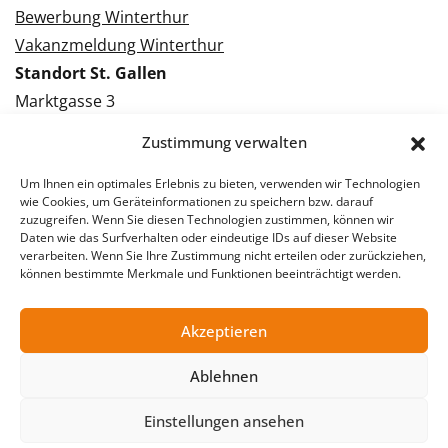
Bewerbung Winterthur
Vakanzmeldung Winterthur
Standort St. Gallen
Marktgasse 3
9000 St. Gallen
Zustimmung verwalten
Tel.: 071 228 09 09
Kontakt St. Gallen
Um Ihnen ein optimales Erlebnis zu bieten, verwenden wir Technologien
wie Cookies, um Geräteinformationen zu speichern bzw. darauf
zuzugreifen. Wenn Sie diesen Technologien zustimmen, können wir
Bewerbung St. Gallen
Daten wie das Surfverhalten oder eindeutige IDs auf dieser Website
verarbeiten. Wenn Sie Ihre Zustimmung nicht erteilen oder zurückziehen,
Vakanzmeldung St. Gallen
können bestimmte Merkmale und Funktionen beeinträchtigt werden.
Akzeptieren
© 2026 Stellentreff AG
Ablehnen
Impressum
Datenschutzerklärung
Einstellungen ansehen