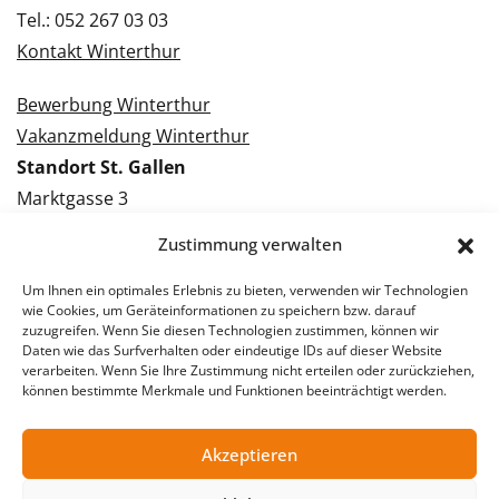
Tel.: 052 267 03 03
Kontakt Winterthur
Bewerbung Winterthur
Vakanzmeldung Winterthur
Standort St. Gallen
Marktgasse 3
9000 St. Gallen
Zustimmung verwalten
Tel.: 071 228 09 09
Kontakt St. Gallen
Um Ihnen ein optimales Erlebnis zu bieten, verwenden wir Technologien
wie Cookies, um Geräteinformationen zu speichern bzw. darauf
zuzugreifen. Wenn Sie diesen Technologien zustimmen, können wir
Bewerbung St. Gallen
Daten wie das Surfverhalten oder eindeutige IDs auf dieser Website
verarbeiten. Wenn Sie Ihre Zustimmung nicht erteilen oder zurückziehen,
Vakanzmeldung St. Gallen
können bestimmte Merkmale und Funktionen beeinträchtigt werden.
Akzeptieren
© 2026 Stellentreff AG