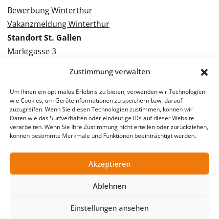
Bewerbung Winterthur
Vakanzmeldung Winterthur
Standort St. Gallen
Marktgasse 3
9000 St. Gallen
Zustimmung verwalten
Tel.: 071 228 09 09
Kontakt St. Gallen
Um Ihnen ein optimales Erlebnis zu bieten, verwenden wir Technologien
wie Cookies, um Geräteinformationen zu speichern bzw. darauf
zuzugreifen. Wenn Sie diesen Technologien zustimmen, können wir
Bewerbung St. Gallen
Daten wie das Surfverhalten oder eindeutige IDs auf dieser Website
verarbeiten. Wenn Sie Ihre Zustimmung nicht erteilen oder zurückziehen,
Vakanzmeldung St. Gallen
können bestimmte Merkmale und Funktionen beeinträchtigt werden.
Akzeptieren
© 2026 Stellentreff AG
Ablehnen
Impressum
Datenschutzerklärung
Einstellungen ansehen