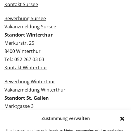
Kontakt Sursee
Bewerbung Sursee
Vakanzmeldung Sursee
Standort Winterthur
Merkurstr. 25
8400 Winterthur
Tel.: 052 267 03 03
Kontakt Winterthur
Bewerbung Winterthur
Vakanzmeldung Winterthur
Standort St. Gallen
Marktgasse 3
9000 St. Gallen
Zustimmung verwalten
Tel.: 071 228 09 09
Kontakt St. Gallen
Um Ihnen ein optimales Erlebnis zu bieten, verwenden wir Technologien