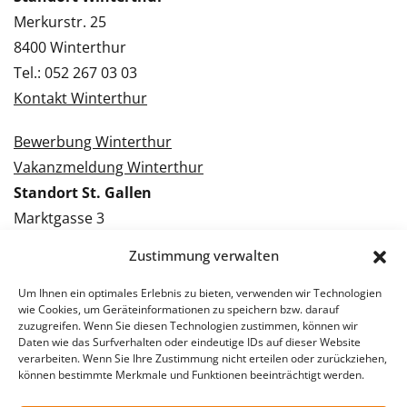
Merkurstr. 25
8400 Winterthur
Tel.: 052 267 03 03
Kontakt Winterthur
Bewerbung Winterthur
Vakanzmeldung Winterthur
Standort St. Gallen
Marktgasse 3
9000 St. Gallen
Zustimmung verwalten
Tel.: 071 228 09 09
Kontakt St. Gallen
Um Ihnen ein optimales Erlebnis zu bieten, verwenden wir Technologien
wie Cookies, um Geräteinformationen zu speichern bzw. darauf
zuzugreifen. Wenn Sie diesen Technologien zustimmen, können wir
Bewerbung St. Gallen
Daten wie das Surfverhalten oder eindeutige IDs auf dieser Website
verarbeiten. Wenn Sie Ihre Zustimmung nicht erteilen oder zurückziehen,
Vakanzmeldung St. Gallen
können bestimmte Merkmale und Funktionen beeinträchtigt werden.