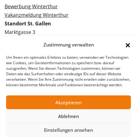
Bewerbung Winterthur
Vakanzmeldung Winterthur
Standort St. Gallen
Marktgasse 3
9000 St. Gallen
Zustimmung verwalten
Tel.: 071 228 09 09
Kontakt St. Gallen
Um Ihnen ein optimales Erlebnis zu bieten, verwenden wir Technologien
wie Cookies, um Geräteinformationen zu speichern bzw. darauf
zuzugreifen. Wenn Sie diesen Technologien zustimmen, können wir
Bewerbung St. Gallen
Daten wie das Surfverhalten oder eindeutige IDs auf dieser Website
verarbeiten. Wenn Sie Ihre Zustimmung nicht erteilen oder zurückziehen,
Vakanzmeldung St. Gallen
können bestimmte Merkmale und Funktionen beeinträchtigt werden.
Akzeptieren
© 2026 Stellentreff AG
Ablehnen
Impressum
Datenschutzerklärung
Einstellungen ansehen