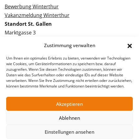
Bewerbung Winterthur
Vakanzmeldung Winterthur
Standort St. Gallen
Marktgasse 3
9000 St. Gallen
Zustimmung verwalten
Tel.: 071 228 09 09
Kontakt St. Gallen
Um Ihnen ein optimales Erlebnis zu bieten, verwenden wir Technologien
wie Cookies, um Geräteinformationen zu speichern bzw. darauf
zuzugreifen. Wenn Sie diesen Technologien zustimmen, können wir
Bewerbung St. Gallen
Daten wie das Surfverhalten oder eindeutige IDs auf dieser Website
verarbeiten. Wenn Sie Ihre Zustimmung nicht erteilen oder zurückziehen,
Vakanzmeldung St. Gallen
können bestimmte Merkmale und Funktionen beeinträchtigt werden.
Akzeptieren
© 2026 Stellentreff AG
Ablehnen
Impressum
Datenschutzerklärung
Einstellungen ansehen