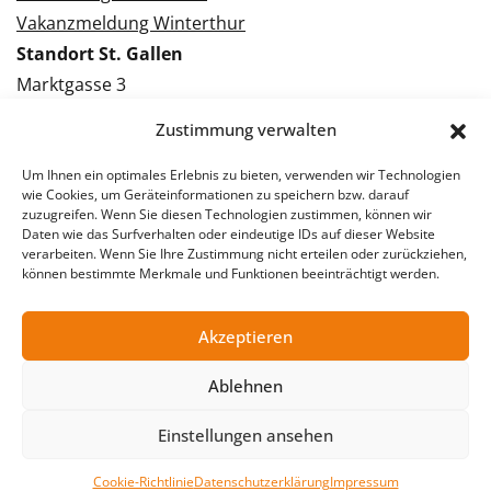
Vakanzmeldung Winterthur
Standort St. Gallen
Marktgasse 3
9000 St. Gallen
Zustimmung verwalten
Tel.: 071 228 09 09
Kontakt St. Gallen
Um Ihnen ein optimales Erlebnis zu bieten, verwenden wir Technologien
wie Cookies, um Geräteinformationen zu speichern bzw. darauf
zuzugreifen. Wenn Sie diesen Technologien zustimmen, können wir
Bewerbung St. Gallen
Daten wie das Surfverhalten oder eindeutige IDs auf dieser Website
verarbeiten. Wenn Sie Ihre Zustimmung nicht erteilen oder zurückziehen,
Vakanzmeldung St. Gallen
können bestimmte Merkmale und Funktionen beeinträchtigt werden.
Akzeptieren
© 2026 Stellentreff AG
Ablehnen
Impressum
Datenschutzerklärung
Einstellungen ansehen
Cookie-Richtlinie
Datenschutzerklärung
Impressum