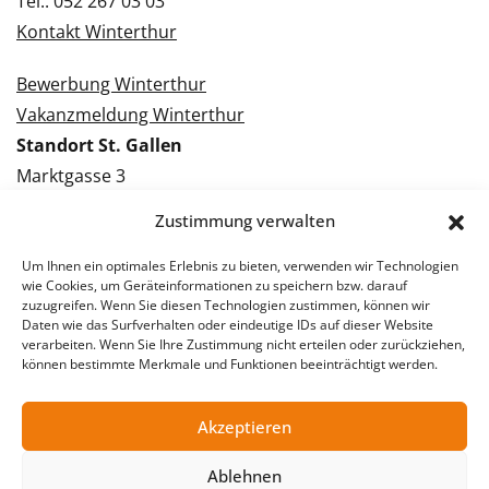
Tel.: 052 267 03 03
Kontakt Winterthur
Bewerbung Winterthur
Vakanzmeldung Winterthur
Standort St. Gallen
Marktgasse 3
9000 St. Gallen
Zustimmung verwalten
Tel.: 071 228 09 09
Kontakt St. Gallen
Um Ihnen ein optimales Erlebnis zu bieten, verwenden wir Technologien
wie Cookies, um Geräteinformationen zu speichern bzw. darauf
zuzugreifen. Wenn Sie diesen Technologien zustimmen, können wir
Bewerbung St. Gallen
Daten wie das Surfverhalten oder eindeutige IDs auf dieser Website
verarbeiten. Wenn Sie Ihre Zustimmung nicht erteilen oder zurückziehen,
Vakanzmeldung St. Gallen
können bestimmte Merkmale und Funktionen beeinträchtigt werden.
Akzeptieren
© 2026 Stellentreff AG
Ablehnen
Impressum
Datenschutzerklärung