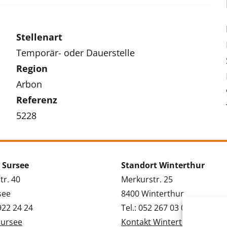
Stellenart
Temporär- oder Dauerstelle
Region
Arbon
Referenz
5228
 Sursee
Standort Winterthur
tr. 40
Merkurstr. 25
see
8400 Winterthur
 922 24 24
Tel.: 052 267 03 03
Sursee
Kontakt Winterthur