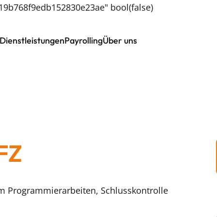
b19b768f9edb152830e23ae" bool(false)
Dienstleistungen
Payrolling
Über uns
FZ
im Programmierarbeiten, Schlusskontrolle