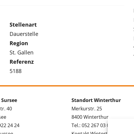
Stellenart
Dauerstelle
Region
St. Gallen
Referenz
5188
 Sursee
Standort Winterthur
tr. 40
Merkurstr. 25
see
8400 Winterthur
 922 24 24
Tel.: 052 267 03 03
Sursee
Kontakt Winterthur