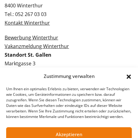
8400 Winterthur
Tel.: 052 267 03 03
Kontakt Winterthur
Bewerbung Winterthur
Vakanzmeldung Winterthur
Standort St. Gallen
Marktgasse 3
9000 St. Gallen
Zustimmung verwalten
Tel.: 071 228 09 09
Kontakt St. Gallen
Um Ihnen ein optimales Erlebnis zu bieten, verwenden wir Technologien
wie Cookies, um Geräteinformationen zu speichern bzw. darauf
zuzugreifen. Wenn Sie diesen Technologien zustimmen, können wir
Bewerbung St. Gallen
Daten wie das Surfverhalten oder eindeutige IDs auf dieser Website
verarbeiten. Wenn Sie Ihre Zustimmung nicht erteilen oder zurückziehen,
Vakanzmeldung St. Gallen
können bestimmte Merkmale und Funktionen beeinträchtigt werden.
Akzeptieren