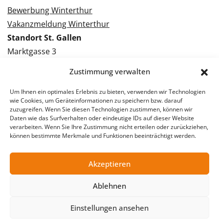
Bewerbung Winterthur
Vakanzmeldung Winterthur
Standort St. Gallen
Marktgasse 3
9000 St. Gallen
Zustimmung verwalten
Tel.: 071 228 09 09
Kontakt St. Gallen
Um Ihnen ein optimales Erlebnis zu bieten, verwenden wir Technologien
wie Cookies, um Geräteinformationen zu speichern bzw. darauf
zuzugreifen. Wenn Sie diesen Technologien zustimmen, können wir
Bewerbung St. Gallen
Daten wie das Surfverhalten oder eindeutige IDs auf dieser Website
verarbeiten. Wenn Sie Ihre Zustimmung nicht erteilen oder zurückziehen,
Vakanzmeldung St. Gallen
können bestimmte Merkmale und Funktionen beeinträchtigt werden.
Akzeptieren
© 2026 Stellentreff AG
Ablehnen
Impressum
Datenschutzerklärung
Einstellungen ansehen