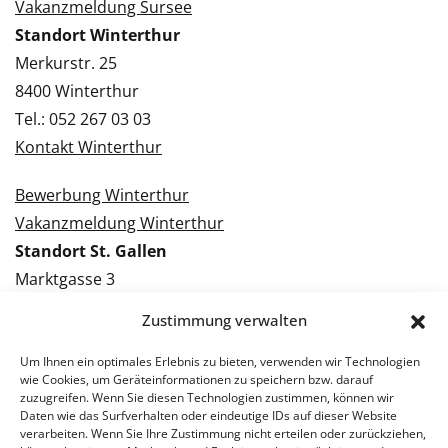
Vakanzmeldung Sursee
Standort Winterthur
Merkurstr. 25
8400 Winterthur
Tel.: 052 267 03 03
Kontakt Winterthur
Bewerbung Winterthur
Vakanzmeldung Winterthur
Standort St. Gallen
Marktgasse 3
9000 St. Gallen
Zustimmung verwalten
Tel.: 071 228 09 09
Kontakt St. Gallen
Um Ihnen ein optimales Erlebnis zu bieten, verwenden wir Technologien
wie Cookies, um Geräteinformationen zu speichern bzw. darauf
zuzugreifen. Wenn Sie diesen Technologien zustimmen, können wir
Bewerbung St. Gallen
Daten wie das Surfverhalten oder eindeutige IDs auf dieser Website
verarbeiten. Wenn Sie Ihre Zustimmung nicht erteilen oder zurückziehen,
Vakanzmeldung St. Gallen