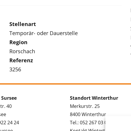
Stellenart
Temporär- oder Dauerstelle
Region
Rorschach
Referenz
3256
 Sursee
Standort Winterthur
tr. 40
Merkurstr. 25
see
8400 Winterthur
 922 24 24
Tel.: 052 267 03 03
Sursee
Kontakt Winterthur