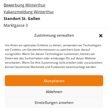
Bewerbung Winterthur
Vakanzmeldung Winterthur
Standort St. Gallen
Marktgasse 3
9000 St. Gallen
Zustimmung verwalten
Tel.: 071 228 09 09
Kontakt St. Gallen
Um Ihnen ein optimales Erlebnis zu bieten, verwenden wir Technologien
wie Cookies, um Geräteinformationen zu speichern bzw. darauf
zuzugreifen. Wenn Sie diesen Technologien zustimmen, können wir
Bewerbung St. Gallen
Daten wie das Surfverhalten oder eindeutige IDs auf dieser Website
verarbeiten. Wenn Sie Ihre Zustimmung nicht erteilen oder zurückziehen,
Vakanzmeldung St. Gallen
können bestimmte Merkmale und Funktionen beeinträchtigt werden.
Akzeptieren
© 2026 Stellentreff AG
Ablehnen
Impressum
Datenschutzerklärung
Einstellungen ansehen