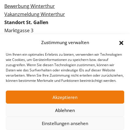
Bewerbung Winterthur
Vakanzmeldung Winterthur
Standort St. Gallen
Marktgasse 3
9000 St. Gallen
Zustimmung verwalten
Tel.: 071 228 09 09
Kontakt St. Gallen
Um Ihnen ein optimales Erlebnis zu bieten, verwenden wir Technologien
wie Cookies, um Geräteinformationen zu speichern bzw. darauf
zuzugreifen. Wenn Sie diesen Technologien zustimmen, können wir
Bewerbung St. Gallen
Daten wie das Surfverhalten oder eindeutige IDs auf dieser Website
verarbeiten. Wenn Sie Ihre Zustimmung nicht erteilen oder zurückziehen,
Vakanzmeldung St. Gallen
können bestimmte Merkmale und Funktionen beeinträchtigt werden.
Akzeptieren
© 2026 Stellentreff AG
Ablehnen
Impressum
Datenschutzerklärung
Einstellungen ansehen