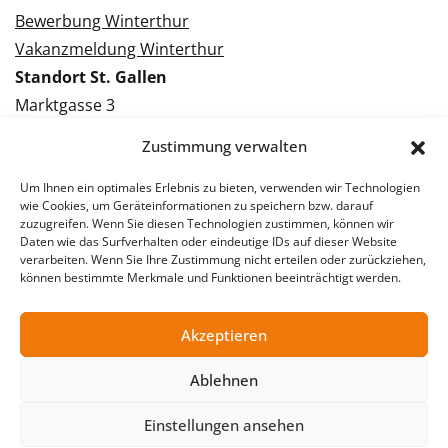
Bewerbung Winterthur
Vakanzmeldung Winterthur
Standort St. Gallen
Marktgasse 3
9000 St. Gallen
Zustimmung verwalten
Tel.: 071 228 09 09
Kontakt St. Gallen
Um Ihnen ein optimales Erlebnis zu bieten, verwenden wir Technologien
wie Cookies, um Geräteinformationen zu speichern bzw. darauf
zuzugreifen. Wenn Sie diesen Technologien zustimmen, können wir
Bewerbung St. Gallen
Daten wie das Surfverhalten oder eindeutige IDs auf dieser Website
verarbeiten. Wenn Sie Ihre Zustimmung nicht erteilen oder zurückziehen,
Vakanzmeldung St. Gallen
können bestimmte Merkmale und Funktionen beeinträchtigt werden.
Akzeptieren
© 2026 Stellentreff AG
Ablehnen
Impressum
Datenschutzerklärung
Einstellungen ansehen