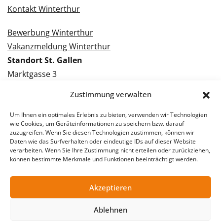
Kontakt Winterthur
Bewerbung Winterthur
Vakanzmeldung Winterthur
Standort St. Gallen
Marktgasse 3
9000 St. Gallen
Zustimmung verwalten
Tel.: 071 228 09 09
Kontakt St. Gallen
Um Ihnen ein optimales Erlebnis zu bieten, verwenden wir Technologien
wie Cookies, um Geräteinformationen zu speichern bzw. darauf
zuzugreifen. Wenn Sie diesen Technologien zustimmen, können wir
Bewerbung St. Gallen
Daten wie das Surfverhalten oder eindeutige IDs auf dieser Website
verarbeiten. Wenn Sie Ihre Zustimmung nicht erteilen oder zurückziehen,
Vakanzmeldung St. Gallen
können bestimmte Merkmale und Funktionen beeinträchtigt werden.
Akzeptieren
© 2026 Stellentreff AG
Ablehnen
Impressum
Datenschutzerklärung